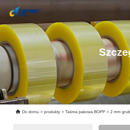
Szcze
Do domu
>
produkty
>
Taśma pakowa BOPP
>
2 mm grubo