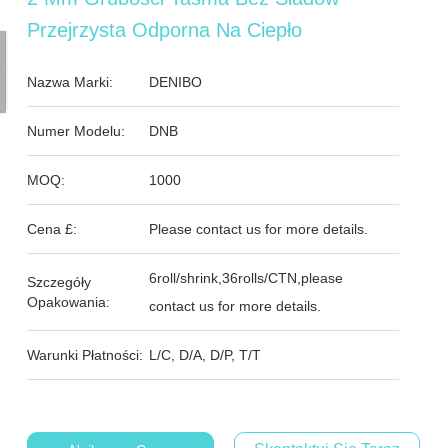
Przejrzysta Odporna Na Ciepło
Nazwa Marki:
DENIBO
Numer Modelu:
DNB
MOQ:
1000
Cena £:
Please contact us for more details.
6roll/shrink,36rolls/CTN,please
Szczegóły
Opakowania:
contact us for more details.
Warunki Płatności:
L/C, D/A, D/P, T/T