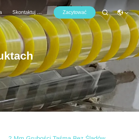
a
Skontaktuj Się Z Nami
Zacytować
uktach
2 Mm Grubości Taśma Bez Śladów