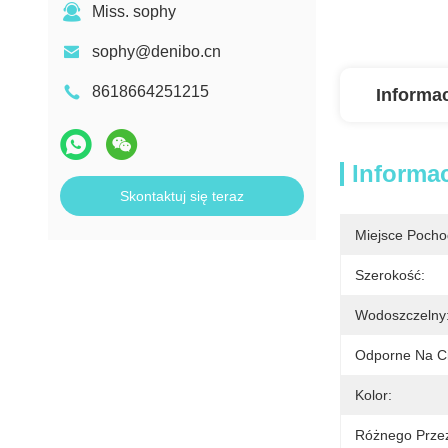
Miss. sophy
sophy@denibo.cn
8618664251215
Informa
Informa
Skontaktuj się teraz
Miejsce Pocho
Szerokość:
Wodoszczelny
Odporne Na Ci
Kolor:
Różnego Prze