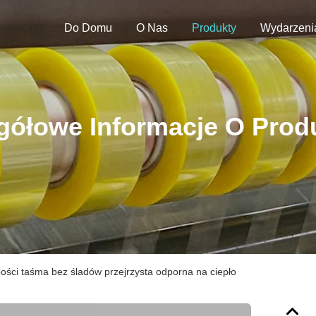
Do Domu
O Nas
Produkty
Wydarzeni
gółowe Informacje O Prod
ści taśma bez śladów przejrzysta odporna na ciepło