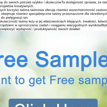
ę do swoich potrzeb szybko i skutecznieTa dostępność sprawia, że taś
projektów kreatywnych.
nych korzyści taśma taśmowa oferuje również wszechstronność zastoso
obejmuje również specjalistyczne taśmy przeznaczone dla określonych g
o pielęgnacji ran.
uteczność taśmy leży w jej właściwościach klejących, trwałości, łatwo
rzędziem w uproszczaniu zadań i osiąganiu wiarygodnych wynikówWyko
zwiększyć wydajność i produktywność swoich działań.