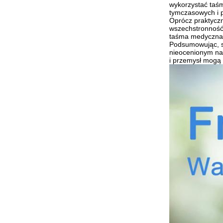
wykorzystać taśm
tymczasowych i 
Oprócz praktycz
wszechstronność 
taśma medyczna d
Podsumowując, sk
nieocenionym na
i przemysł mogą 