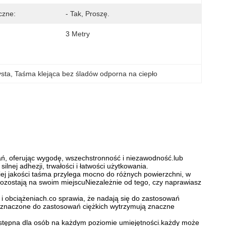
czne:
- Tak, Proszę.
3 Metry
ysta
, 
Taśma klejąca bez śladów odporna na ciepło
ń, oferując wygodę, wszechstronność i niezawodność.lub
nej adhezji, trwałości i łatwości użytkowania.
kiej jakości taśma przylega mocno do różnych powierzchni, w
 pozostają na swoim miejscuNiezależnie od tego, czy naprawiasz
i obciążeniach.co sprawia, że nadają się do zastosowań
zeznaczone do zastosowań ciężkich wytrzymują znaczne
ostępna dla osób na każdym poziomie umiejętności.każdy może