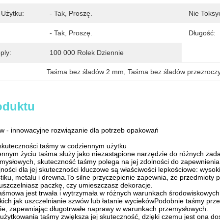
 Użytku:
- Tak, Proszę.
Nie Toksy
- Tak, Proszę.
Długość:
ply:
100 000 Rolek Dziennie
Taśma bez śladów 2 mm
, 
Taśma bez śladów przezrocz
oduktu
w - innowacyjne rozwiązanie dla potrzeb opakowań
skuteczności taśmy w codziennym użytku
nnym życiu taśma służy jako niezastąpione narzędzie do różnych zada
ysłowych, skuteczność taśmy polega na jej zdolności do zapewnienia sil
jności dla jej skuteczności kluczowe są właściwości lepkościowe: wyso
stiku, metalu i drewna.To silne przyczepienie zapewnia, że przedmioty
uszczelniasz paczkę, czy umieszczasz dekoracje.
śmowa jest trwała i wytrzymała w różnych warunkach środowiskowych 
kich jak uszczelnianie szwów lub łatanie wyciekówPodobnie taśmy pr
ęcie, zapewniając długotrwałe naprawy w warunkach przemysłowych.
użytkowania taśmy zwiększa jej skuteczność, dzięki czemu jest ona d