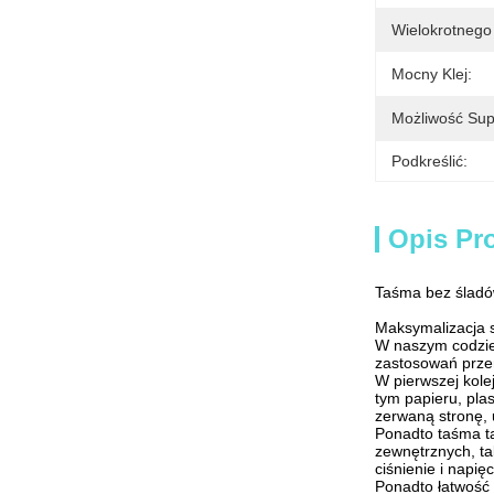
Wielokrotnego
Mocny Klej:
Możliwość Sup
Podkreślić:
Opis Pr
Taśma bez śladó
Maksymalizacja 
W naszym codzie
zastosowań przem
W pierwszej kole
tym papieru, pla
zerwaną stronę, 
Ponadto taśma ta
zewnętrznych, ta
ciśnienie i napi
Ponadto łatwość 