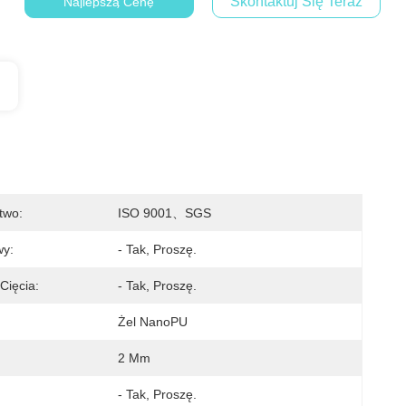
Skontaktuj Się Teraz
Najlepszą Cenę
two:
ISO 9001、SGS
wy:
- Tak, Proszę.
Cięcia:
- Tak, Proszę.
Żel NanoPU
2 Mm
- Tak, Proszę.