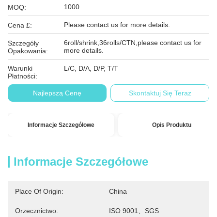
1000
MOQ:
Please contact us for more details.
Cena £:
6roll/shrink,36rolls/CTN,please contact us for
Szczegóły
more details.
Opakowania:
Warunki
L/C, D/A, D/P, T/T
Płatności:
Najlepszą Cenę
Skontaktuj Się Teraz
Informacje Szczegółowe
Opis Produktu
Informacje Szczegółowe
Place Of Origin:
China
Orzecznictwo:
ISO 9001、SGS