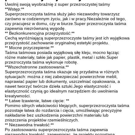
Uwolnij swoją wyobraźnię z super przezroczystej taśmy
**Wstęp:**
Superprzezroczysta taśma służy jako niezawodny towarzysz
zarówno w codziennym życiu, jak i w pracy.Niezależnie od tego,
czy pracujesz w domu, czy w biurze.Super przezroczysta taśma
zapewnia niezrównaną wygodę.
** Bezkonkurencyjna przejrzystość:**
Cechą wyróżniającą superprzezroczyste taśmy jest ich wyjątkowa
przejrzystość.zachowanie oryginalnej estetyki projektu.
** Mocne przyczepienie:**
Taśma taśmowa posiada wyjątkową siłę kleju, mocno łącząc
różne materiały, takie jak papier, plastik, metal i szkło.Super
przezroczysta taśma wykonuje robotę.
**Wszechstronne zastosowania:**
Superprzezroczysta taśma okazuje się przydatna w różnych
sytuacjach: można z niej zabezpieczać powierzchnie mebli,
naprawiać papier lub dokumenty, uszczelniać opakowania, a
nawet tworzyć twórcze dzieła sztuki.Jego elastyczność i
elastyczność czynią go idealnym narzędziem do uwolnienia
kreatywności.
** Łatwe łzawienie, łatwe cięcie: **
Pomimo silnych właściwości klejących, superprzezroczysta taśma
pozostaje łatwa do rozdarcia i cięcia, umożliwiając precyzyjne
nakładanie bez uszkodzenia powierzchni materiału lub
zniszczenia projektów rzemieślniczych.
** Niezawodna trwałość:**
Po zastosowaniu superprzezroczysta taśma zapewnia
niezawodną trwałość, zapewniając, że projekty pozostaną