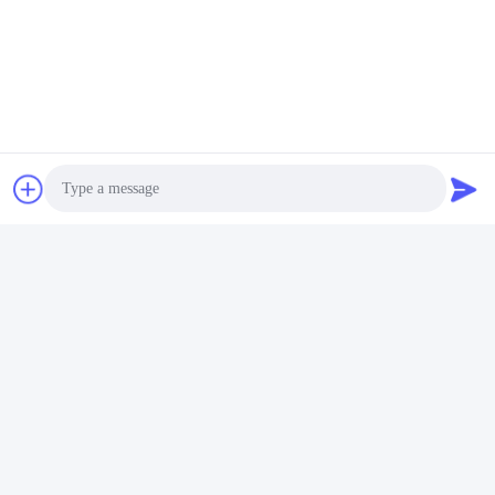
Photo
Video Call
Audio Call
Znaków:
Free Sample Carton Sealing Tape