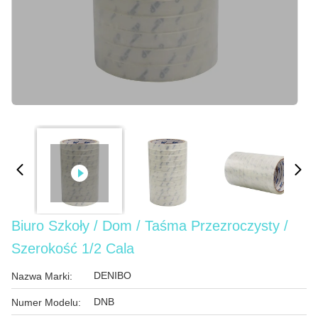
Biuro Szkoły / Dom / Taśma Przezroczysty /
Szerokość 1/2 Cala
DENIBO
Nazwa Marki:
DNB
Numer Modelu: