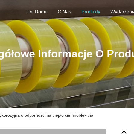
Do Domu
O Nas
Produkty
Wydarzeni
gółowe Informacje O Prod
korozyjna o odporności na ciepło ciemnobłękitna