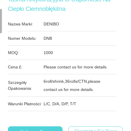
Ciepło Ciemnobłękitna
Nazwa Marki:
DENIBO
Numer Modelu:
DNB
MOQ:
1000
Cena £:
Please contact us for more details.
6roll/shrink,36rolls/CTN,please
Szczegóły
Opakowania:
contact us for more details.
Warunki Płatności:
L/C, D/A, D/P, T/T