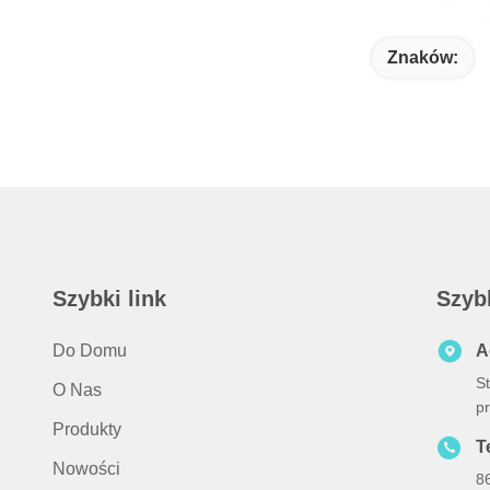
Znaków:
Szybki link
Szyb
Do Domu
A
S
O Nas
p
Produkty
Te
Nowości
8