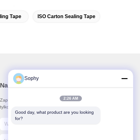
ling Tape
ISO Carton Sealing Tape
Sophy
Nasz biuletyn
2:26 AM
Zapisz się do naszego newslettera, aby uzyskać zniżki i nie
tylko.
Good day, what product are you looking 
for?