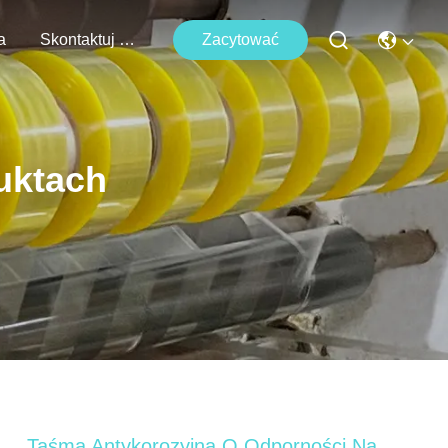
a
Skontaktuj Się Z Nami
Zacytować
uktach
Taśma Antykorozyjna O Odporności Na