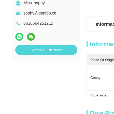
Miss. sophy
sophy@denibo.cn
8618664251215
Informa
Informa
Skontaktuj się teraz
Place Of Origi
Cechy:
Podkreślić:
Opis Pr