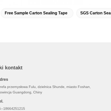
Free Sample Carton Sealing Tape
SGS Carton Sea
ki kontakt
dres
trefa przemysłowa Fulu, dzielnica Shunde, miasto Foshan,
rowincja Guangdong, Chiny
l.
6--18664251215