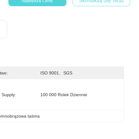
Skontaktuj Się Teraz
Najlepszą Cenę
two:
ISO 9001、SGS
 Supply:
100 000 Rolek Dziennie
iemnobrązowa taśma