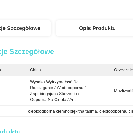
cje Szczegółowe
Opis Produktu
cje Szczegółowe
n:
China
Orzecznic
Wysoka Wytrzymałość Na 
Rozciąganie / Wodoodporna / 
Możliwość
Zapobiegająca Starzeniu / 
Odporna Na Ciepło / Ant
ciepłoodporna ciemnobłękitna taśma
, 
ciepłoodporna
, 
c
oduktu