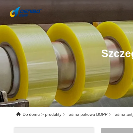
Szcze
Do domu
>
produkty
>
Taśma pakowa BOPP
>
Taśma anty