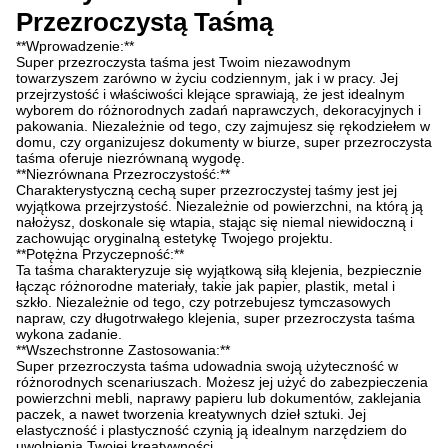
Przezroczystą Taśmą
**Wprowadzenie:**
Super przezroczysta taśma jest Twoim niezawodnym
towarzyszem zarówno w życiu codziennym, jak i w pracy. Jej
przejrzystość i właściwości klejące sprawiają, że jest idealnym
wyborem do różnorodnych zadań naprawczych, dekoracyjnych i
pakowania. Niezależnie od tego, czy zajmujesz się rękodziełem w
domu, czy organizujesz dokumenty w biurze, super przezroczysta
taśma oferuje niezrównaną wygodę.
**Niezrównana Przezroczystość:**
Charakterystyczną cechą super przezroczystej taśmy jest jej
wyjątkowa przejrzystość. Niezależnie od powierzchni, na którą ją
nałożysz, doskonale się wtapia, stając się niemal niewidoczną i
zachowując oryginalną estetykę Twojego projektu.
**Potężna Przyczepność:**
Ta taśma charakteryzuje się wyjątkową siłą klejenia, bezpiecznie
łącząc różnorodne materiały, takie jak papier, plastik, metal i
szkło. Niezależnie od tego, czy potrzebujesz tymczasowych
napraw, czy długotrwałego klejenia, super przezroczysta taśma
wykona zadanie.
**Wszechstronne Zastosowania:**
Super przezroczysta taśma udowadnia swoją użyteczność w
różnorodnych scenariuszach. Możesz jej użyć do zabezpieczenia
powierzchni mebli, naprawy papieru lub dokumentów, zaklejania
paczek, a nawet tworzenia kreatywnych dzieł sztuki. Jej
elastyczność i plastyczność czynią ją idealnym narzędziem do
uwolnienia Twojej kreatywności.