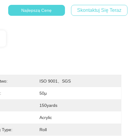
Skontaktuj Się Teraz
Najlepszą Cenę
two:
ISO 9001、SGS
:
50μ
150yards
Acrylic
 Type:
Roll