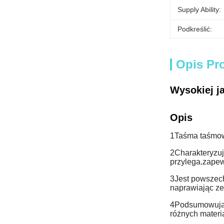
Supply Ability:
Podkreślić:
Opis Pr
Wysokiej j
Opis
1Taśma taśmowa
2Charakteryzuj
przylega.zapew
3Jest powszech
naprawiając ze
4Podsumowując,
różnych materi