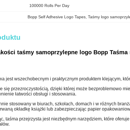
100000 Rolls Per Day
Bopp Self Adhesive Logo Tapes
, 
Taśmy logo samoprzyl
oduktu
akości taśmy samoprzylepne logo Bopp Taśma
 jest wszechobecnym i praktycznym produktem klejącym, który
e się przezroczystością, dzięki której może bezproblemowo mie
nienie łatwości obsługi i stosowania.
nie stosowany w biurach, szkołach, domach i w różnych branża
rwaną okładkę książki lub zabezpieczając papier opakowaniow
 taśma przejrzysta jest niezbędnym narzędziem, które oferuje 
ałów.