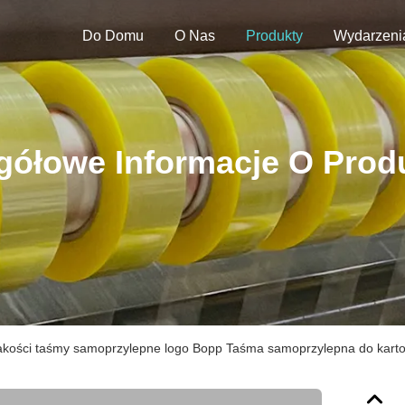
Do Domu
O Nas
Produkty
Wydarzeni
gółowe Informacje O Prod
jakości taśmy samoprzylepne logo Bopp Taśma samoprzylepna do kart