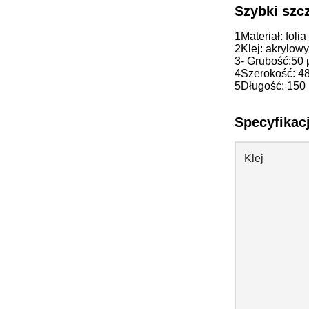
Szybki szc
1Materiał: fol
2Klej: akrylowy
3- Grubość:
50
4Szerokość: 4
5Długość: 150 
Specyfikac
Klej