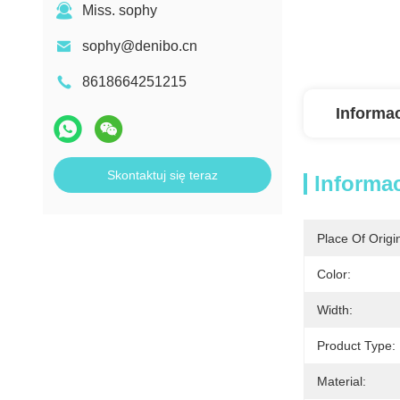
Miss. sophy
sophy@denibo.cn
8618664251215
Informa
Skontaktuj się teraz
Informa
Place Of Origi
Color:
Width:
Product Type:
Material: