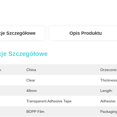
cje Szczegółowe
Opis Produktu
cje Szczegółowe
n:
China
Orzecznic
Clear
Thickness
48mm
Length:
Transparent Adhesive Tape
Adhesive:
BOPP Film
Packaging