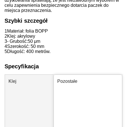
użytkowania sprawiają, że jest niezawodnym wyborem w
celu zapewnienia bezpiecznego dotarcia paczek do
miejsca przeznaczenia.
Szybki szczegół
1Materiał: folia BOPP
2Klej: akrylowy
3- Grubość:
50 μm
4Szerokość: 50 mm
5Długość: 400 metrów.
Specyfikacja
Klej
Pozostałe