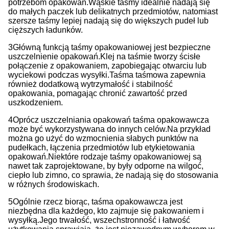
potrzebom opakowań.
Wąskie taśmy idealnie nadają się
do małych paczek lub delikatnych przedmiotów, natomiast
szersze taśmy lepiej nadają się do większych pudeł lub
cięższych ładunków.
3Główną funkcją taśmy opakowaniowej jest bezpieczne
uszczelnienie opakowań.
Klej na taśmie tworzy ścisłe
połączenie z opakowaniem, zapobiegając otwarciu lub
wyciekowi podczas wysyłki.
Taśma taśmowa zapewnia
również dodatkową wytrzymałość i stabilność
opakowania, pomagając chronić zawartość przed
uszkodzeniem.
4Oprócz uszczelniania opakowań taśma opakowawcza
może być wykorzystywana do innych celów.
Na przykład
można go użyć do wzmocnienia słabych punktów na
pudełkach, łączenia przedmiotów lub etykietowania
opakowań.
Niektóre rodzaje taśmy opakowaniowej są
nawet tak zaprojektowane, by były odporne na wilgoć,
ciepło lub zimno, co sprawia, że nadają się do stosowania
w różnych środowiskach.
5Ogólnie rzecz biorąc, taśma opakowawcza jest
niezbędna dla każdego, kto zajmuje się pakowaniem i
wysyłką.
Jego trwałość, wszechstronność i łatwość