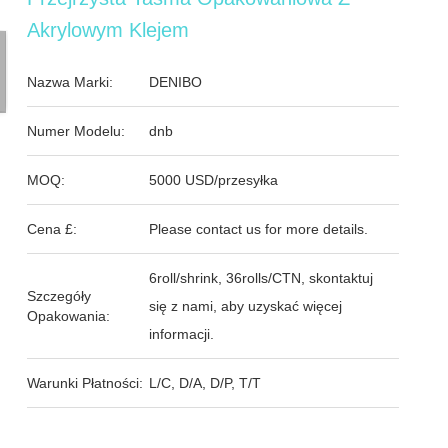
Akrylowym Klejem
Nazwa Marki:
DENIBO
Numer Modelu:
dnb
MOQ:
5000 USD/przesyłka
Cena £:
Please contact us for more details.
6roll/shrink, 36rolls/CTN, skontaktuj
Szczegóły
się z nami, aby uzyskać więcej
Opakowania:
informacji.
Warunki Płatności:
L/C, D/A, D/P, T/T