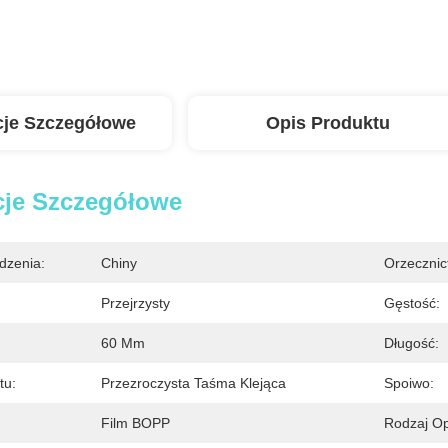
cje Szczegółowe
Opis Produktu
cje Szczegółowe
dzenia:
Chiny
Orzecznic
Przejrzysty
Gęstość:
60 Mm
Długość:
tu:
Przezroczysta Taśma Klejąca
Spoiwo:
Film BOPP
Rodzaj O