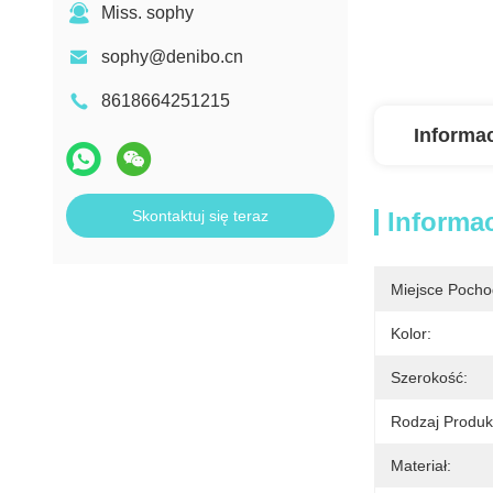
Miss. sophy
sophy@denibo.cn
8618664251215
Informa
Skontaktuj się teraz
Informa
Miejsce Pocho
Kolor:
Szerokość:
Rodzaj Produk
Materiał: