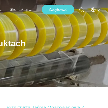
a
Skontaktuj Się Z Nami
Zacytować
uktach
Przejrzysta Taśma Opakowaniowa Z