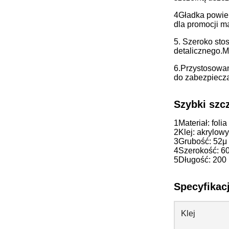
4Gładka powier
dla promocji mar
5. Szeroko sto
detalicznego.
M
6.Przystosowan
do zabezpiecza
Szybki szc
1Materiał: fol
2Klej: akrylowy
3Grubość: 52
μ
4Szerokość: 6
5Długość: 200 
Specyfikac
Klej