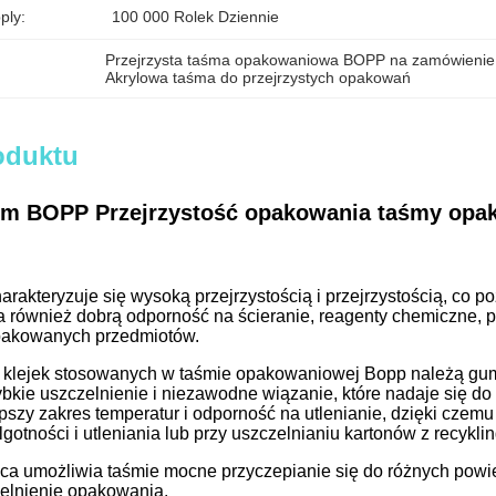
ply:
100 000 Rolek Dziennie
Przejrzysta taśma opakowaniowa BOPP na zamówienie
Akrylowa taśma do przejrzystych opakowań
oduktu
m BOPP Przejrzystość opakowania taśmy opa
rakteryzuje się wysoką przejrzystością i przejrzystością, co
 również dobrą odporność na ścieranie, reagenty chemiczne, p
opakowanych przedmiotów.
klejek stosowanych w taśmie opakowaniowej Bopp należą gumo
bkie uszczelnienie i niezawodne wiązanie, które nadaje się 
pszy zakres temperatur i odporność na utlenianie, dzięki czem
lgotności i utleniania lub przy uszczelnianiu kartonów z recykli
ca umożliwia taśmie mocne przyczepianie się do różnych powie
elnienie opakowania.