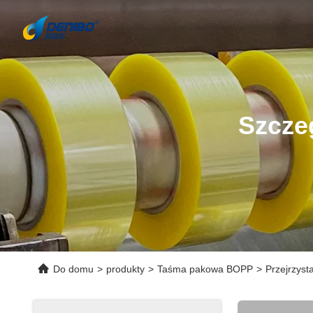
Szcze
Do domu
>
produkty
>
Taśma pakowa BOPP
>
Przejrzys