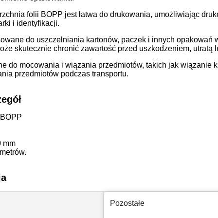
zchnia folii BOPP jest łatwa do drukowania, umożliwiając druk
ki i identyfikacji.
sowane do uszczelniania kartonów, paczek i innych opakowań w 
oże skutecznie chronić zawartość przed uszkodzeniem, utratą 
e do mocowania i wiązania przedmiotów, takich jak wiązanie 
nia przedmiotów podczas transportu.
zegół
ia BOPP
0 mm
metrów.
ja
Pozostałe