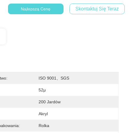
Skontaktuj Się Teraz
Najlepszą Cenę
two:
ISO 9001、SGS
52μ
200 Jardów
Akryl
pakowania:
Rolka