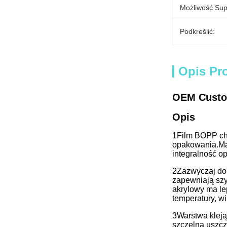
Możliwość Sup
Podkreślić:
Opis Pr
OEM Custo
Opis
1Film BOPP cha
opakowania.
Ma
integralność 
2Zazwyczaj do 
zapewniają szy
akrylowy ma le
temperatury, wi
3Warstwa kleją
szczelną uszcz