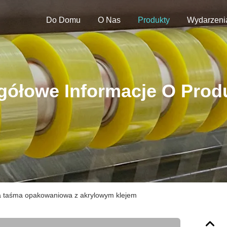
Do Domu
O Nas
Produkty
Wydarzeni
gółowe Informacje O Prod
ta taśma opakowaniowa z akrylowym klejem