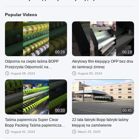
Popular Videos
00:29
00:19
Odporna na ciepło taśma BOPP
Akrylowy film klejujący OPP bez dna
Przejrzysta Odporność na
do laminacji zimnej
promieniowanie UV 1000 cali
August 08, 2024
August 05, 2024
Długość
00:20
00:45
Taśma papiernicza Super Clear
22 lata fabryki Bopp fabryki taśmy
Bopp Packing Taśma papiernicza
klejącej na zamówienie
Wholesale
August 02, 2024
March 25, 2025