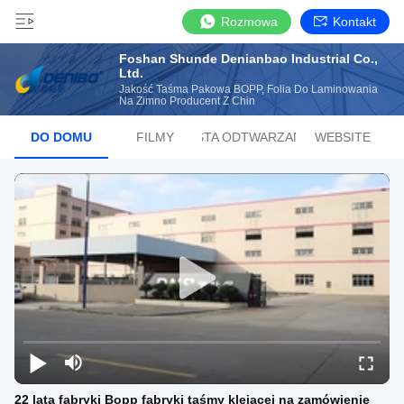
Rozmowa
Kontakt
Foshan Shunde Denianbao Industrial Co.,
Ltd.
Jakość Taśma Pakowa BOPP, Folia Do Laminowania
Na Zimno Producent Z Chin
DO DOMU
FILMY
LISTA ODTWARZANIA
WEBSITE
22 lata fabryki Bopp fabryki taśmy klejącej na zamówienie